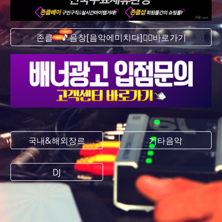
존클 - 🎵음창[음악에미치다]❤️‍🔥바로가기
국내&해외장르
기타음악
DJ