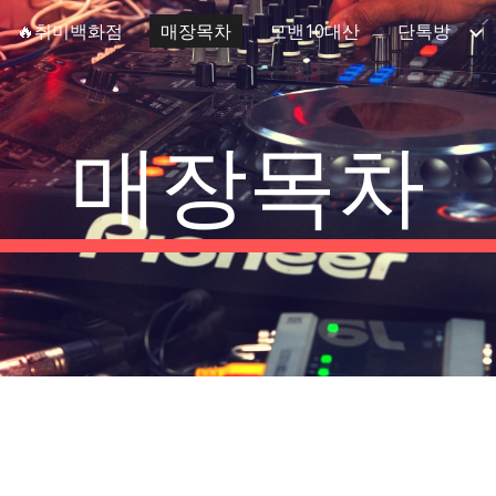
🔥취미백화점
매장목차
모밴10대산
단톡방
ip to main content
Skip to navigat
매장목차