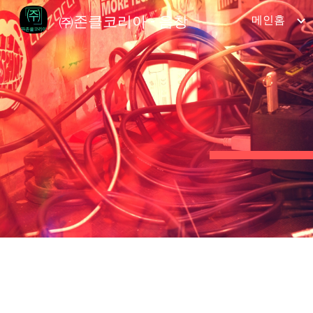
㈜존클코리아 - 음창
메인홈
Sk