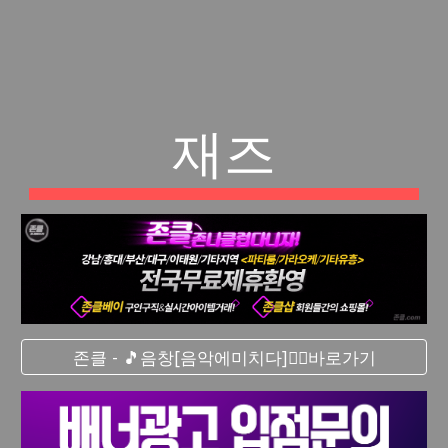
재즈
존클 - 🎵음창[음악에미치다]❤️‍🔥바로가기