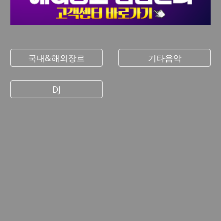
국내&해외장르
기타음악
DJ