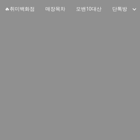
🔥취미백화점
매장목차
모밴10대산
단톡방
ip to main content
Skip to navigat