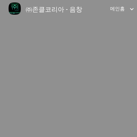
㈜존클코리아 - 음창
메인홈
Sk