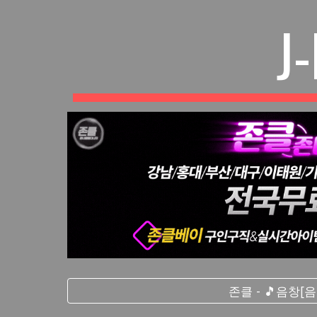
J
존클 - 🎵음창[