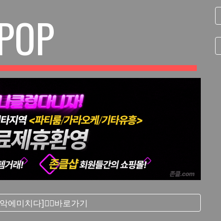
-POP
음악에미치다]❤️‍🔥바로가기